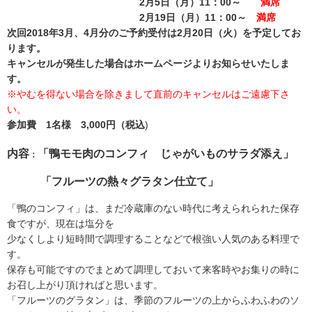
2月5日（月）11：00～
満席
2月19日（月）11：00～
満席
次回2018年3月、4月分のご予約受付は2月20日（火）を予定してお
ります。
キャンセルが発生した場合はホームページよりお知らせいたしま
す。
※やむを得ない場合を除きまして直前のキャンセルはご遠慮下さ
い。
参加費 1名様 3,000円（税込
)
内容
「鴨モモ肉のコンフィ じゃがいものサラダ添え」
：
「フルーツの熱々グラタン仕立て」
「鴨のコンフィ」は、まだ冷蔵庫のない時代に考えられられた保存
食ですが、現在は塩分を
少なくしより短時間で調理することなどで根強い人気のある料理で
す。
保存も可能ですのでまとめて調理しておいて来客時やお集りの時に
お召し上がり頂ければと思います。
「フルーツのグラタン」は、季節のフルーツの上からふわふわのソ