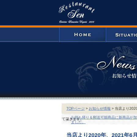
TOPページ
>
お知らせ情報
> 当店より20
お持ち帰り＆郵送可能商品に新商品が加
て頂きます。
ました。
当店より2020年、2021