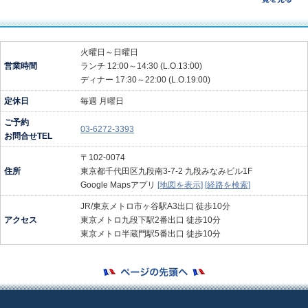
火曜日～日曜日
営業時間
ランチ 12:00～14:30 (L.O.13:00)
ディナー 17:30～22:00 (L.O.19:00)
定休日
毎週 月曜日
ご予約
03-6272-3393
お問合せTEL
〒102-0074
住所
東京都千代田区九段南3-7-2 九段みなみビル1F
Google Mapsアプリ
[地図を表示]
[経路を検索]
JR/東京メトロ市ヶ谷駅A3出口 徒歩10分
アクセス
東京メトロ九段下駅2番出口 徒歩10分
東京メトロ半蔵門駅5番出口 徒歩10分