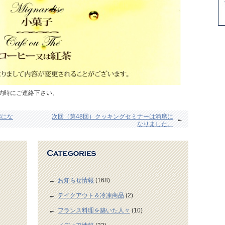
約時にご連絡下さい。
席にな
次回（第48回）クッキングセミナーは満席に
なりました。
お知らせ情報
(168)
テイクアウト＆冷凍商品
(2)
フランス料理を築いた人々
(10)