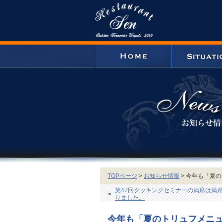
TOPページ
>
お知らせ情報
> 今年も「夏
第47回クッキングセミナーの満席は満
りました。
今年も「夏のトリュフメニ