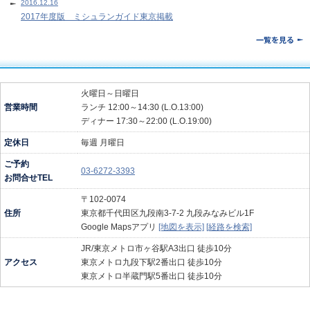
2016.12.16
2017年度版 ミシュランガイド東京掲載
火曜日～日曜日
営業時間
ランチ 12:00～14:30 (L.O.13:00)
ディナー 17:30～22:00 (L.O.19:00)
定休日
毎週 月曜日
ご予約
03-6272-3393
お問合せTEL
〒102-0074
住所
東京都千代田区九段南3-7-2 九段みなみビル1F
Google Mapsアプリ
[地図を表示]
[経路を検索]
JR/東京メトロ市ヶ谷駅A3出口 徒歩10分
アクセス
東京メトロ九段下駅2番出口 徒歩10分
東京メトロ半蔵門駅5番出口 徒歩10分