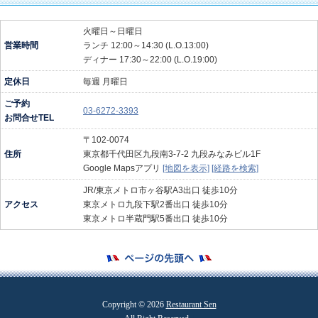
火曜日～日曜日
営業時間
ランチ 12:00～14:30 (L.O.13:00)
ディナー 17:30～22:00 (L.O.19:00)
定休日
毎週 月曜日
ご予約
03-6272-3393
お問合せTEL
〒102-0074
住所
東京都千代田区九段南3-7-2 九段みなみビル1F
Google Mapsアプリ
[地図を表示]
[経路を検索]
JR/東京メトロ市ヶ谷駅A3出口 徒歩10分
アクセス
東京メトロ九段下駅2番出口 徒歩10分
東京メトロ半蔵門駅5番出口 徒歩10分
Copyright © 2026
Restaurant Sen